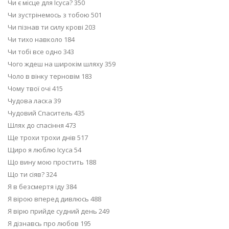
Чи є місце для Ісуса? 350
Чи зустрінемось з тобою 501
Чи пізнав ти силу крові 203
Чи тихо навколо 184
Чи тобі все одно 343
Чого ждеш на широкім шляху 359
Чоло в вінку терновім 183
Чому твої очі 415
Чудова ласка 39
Чудовий Спаситель 435
Шлях до спасіння 473
Ще трохи трохи днів 517
Щиро я люблю Ісуса 54
Що вину мою простить 188
Що ти сіяв? 324
Я в безсмертя іду 384
Я вірою вперед дивлюсь 488
Я вірю прийде судний день 249
Я дізнавсь про любов 195