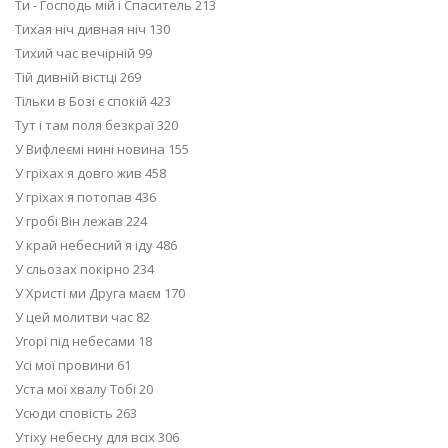
Ти - Господь мій і Спаситель 213
Тихая ніч дивная ніч 130
Тихий час вечірній 99
Тій дивній вістці 269
Тільки в Бозі є спокій 423
Тут і там поля безкраї 320
У Вифлеємі нині новина 155
У гріхах я довго жив 458
У гріхах я потопав 436
У гробі Він лежав 224
У край небесний я іду 486
У сльозах покірно 234
У Христі ми Друга маєм 170
У цей молитви час 82
Угорі під небесами 18
Усі мої провини 61
Уста мої хвалу Тобі 20
Усюди сповість 263
Утіху небесну для всіх 306