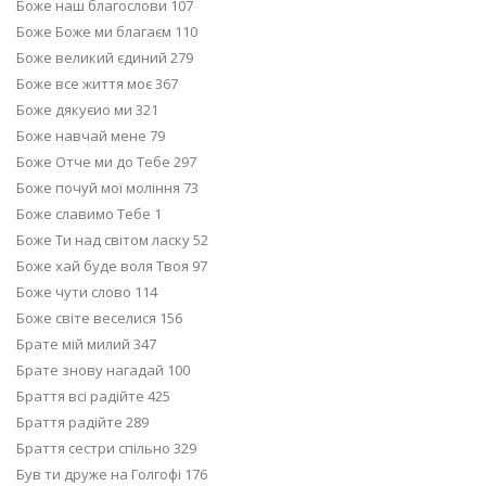
Боже наш благослови 107
Боже Боже ми благаєм 110
Боже великий єдиний 279
Боже все життя моє 367
Боже дякуєио ми 321
Боже навчай мене 79
Боже Отче ми до Тебе 297
Боже почуй мої моління 73
Боже славимо Тебе 1
Боже Ти над світом ласку 52
Боже хай буде воля Твоя 97
Боже чути слово 114
Боже світе веселися 156
Брате мій милий 347
Брате знову нагадай 100
Браття всі радійте 425
Браття радійте 289
Браття сестри спільно 329
Був ти друже на Голгофі 176