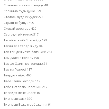
Співаймо і славмо Творця 485
Спокійна будь душе 399
Сталось чудо із чудес 223
Страшно бушує 405
Сховай своє горе 420
Сьогодні рік минає 317
Такий як є мій Спасе йду 199
Такий як є тепер я йду 94
Так той день вже близький 253
Там далеко колись 198
Там де Один постраждав 211
Там на Голгофі 187
Твердо я вірю 460
Твоє Слово Господи 119
Тебе я славлю Спасе мій 217
Ти задля мене Спасе 10
Ти знаєш шлях 390
Ти знаєш Боже моє бажання 64