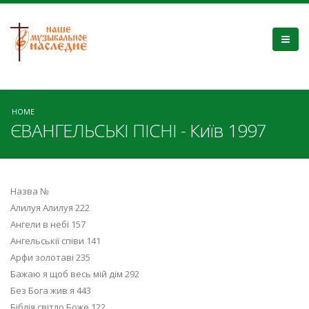
HOME
ЄВАНГЕЛЬСЬКІ ПІСНІ - Київ 1997
Назва №
Алилуя Алилуя 222
Ангели в небі 157
Ангельськії співи 141
Арфи золотаві 235
Бажаю я щоб весь мій дім 292
Без Бога жив я 443
Біблія світло Боже 122