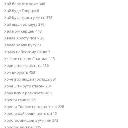
Хай бере хто хоче 348
Хай буде Творцю 6
Хай Ісуса краса у житті 372
Хай люди всі слугу 276
Хай моїм серцем 448
Хвала Христу повік 20
Хвала хвала Ісусу 23
Хвалу небесному Отцю 7
Хліб життя нам Спас дає 113
Хори анголів вістять 136
Хоч вирують 453
Хоче всіх людей Господь 361
Хочеш ти бути спасен 204
Хочу всім я розказати 450
Христа славте 26
Христа Творця прославте всі 228
Христа хай величають всі 12
Христос вийшов з учнями 243
Христос воскрес 225