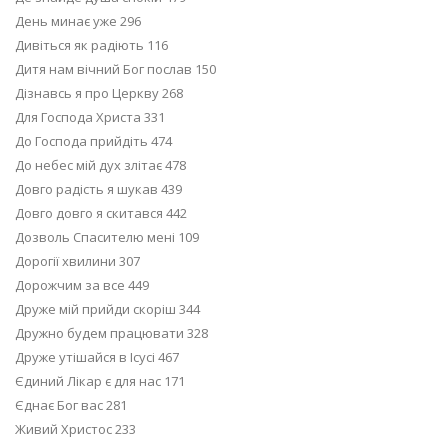
День минає уже 296
Дивіться як радіють 116
Дитя нам вічний Бог послав 150
Дізнавсь я про Церкву 268
Для Господа Христа 331
До Господа прийдіть 474
До небес мій дух злітає 478
Довго радість я шукав 439
Довго довго я скитався 442
Дозволь Спасителю мені 109
Дорогії хвилини 307
Дорожчим за все 449
Друже мій прийди скоріш 344
Дружно будем працювати 328
Друже утішайся в Ісусі 467
Єдиний Лікар є для нас 171
Єднає Бог вас 281
Живий Христос 233