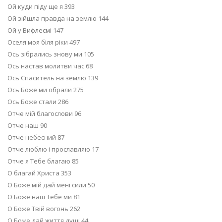
Ой куди піду ще я 393
Ой зійшла правда на землю 144
Ой у Вифлеємі 147
Оселя моя біля ріки 497
Ось зібрались знову ми 105
Ось настав молитви час 68
Ось Спаситель на землю 139
Ось Боже ми обрали 275
Ось Боже стали 286
Отче мій благослови 96
Отче наш 90
Отче небесний 87
Отче люблю і прославляю 17
Отче я Тебе благаю 85
О благай Христа 353
О Боже мій дай мені сили 50
О Боже наш Тебе ми 81
О Боже Твій вогонь 262
О Боже дай життя душі 44