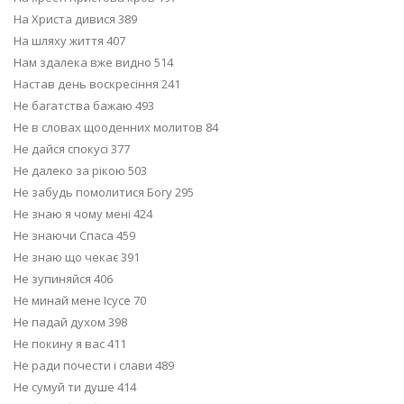
На Христа дивися 389
На шляху життя 407
Нам здалека вже видно 514
Настав день воскресіння 241
Не багатства бажаю 493
Не в словах щооденних молитов 84
Не дайся спокусі 377
Не далеко за рікою 503
Не забудь помолитися Богу 295
Не знаю я чому мені 424
Не знаючи Спаса 459
Не знаю що чекає 391
Не зупиняйся 406
Не минай мене Ісусе 70
Не падай духом 398
Не покину я вас 411
Не ради почести і слави 489
Не сумуй ти душе 414