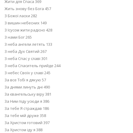
Жити для Спаса 369
Жить знову без Бога 457
З Божої ласки 282
З вишин небесних 149
З Ісусом жити радісно 428
З нами Бог 265
З неба ангели летять 133
З неба Дух Святий 267
З неба Спас у славі 301
З неба Спаситель прийде 244
З небес Своїх у славі 245
За все Тобі я дякую 57
За днями линуть дні 490
За євангельську віру 381
За Ним піду усюди я 386
За тебе Я страждав 186
За тебе мій друже 358
За Христом готовий 397
За Христом іду я 388