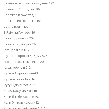
Закінчивсь тривожний день 172
Закликає Спас діток 302
Зарожевів вже схід 230
Заспіваємо всі пісню 483
Земле радій 132
Зійдім на Голгофу 191
Знаєш друже ти 207
Знаю кому я вірю 424
Ідіть розкажіть 232
Ідуть подорожні додому 506
Із ран Спасителя текла 209
Ісуса люблю я 212
Ісусе мій прости мені 71
Ісусове святе Ім`я 163
Ісусу Відкупителю 11
Книгу Божу маю я 118
Коли б Тебе Христе 192
Коли б я мав крила 422
Коли в темряві буревій 412