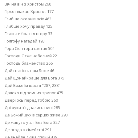
Віч на віч з Христом 260
Гірко плакав Христос 177
Глибше океанів всіх 463
Глибше хочу правду 125
Гляньте браття вгору 33
Голгофу нагадай 193
Гора Сіон гора святая 504
Господи Отче небесний 22
Господь блаженство 266
Дай святість нам Боже 46
Дай щонайкраще для Бога 375
Дай Боже їм щастя "287, 288"
Далеко від земних тривог 475
Двері ось перед тобою 360
Дві руки з`єднались нині 285
Де Божий Дух в серцях живе 293
Де живуть у злі Без Бога 327
Де згода в сімействі 291
Де знайде душа спокій 479