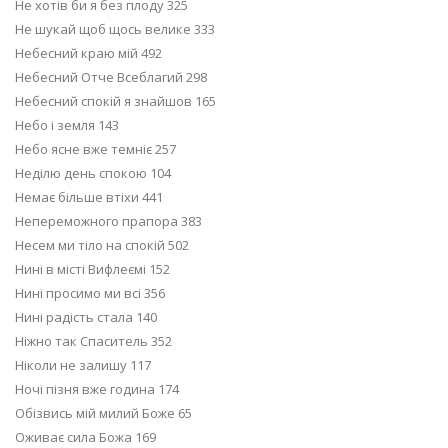
Не хотів би я без плоду 325
Не шукай щоб щось велике 333
Небесний краю мій 492
Небесний Отче Всеблагий 298
Небесний спокій я знайшов 165
Небо і земля 143
Небо ясне вже темніє 257
Неділю день спокою 104
Немає більше втіхи 441
Непереможного прапора 383
Несем ми тіло на спокій 502
Нині в місті Вифлеємі 152
Нині просимо ми всі 356
Нині радість стала 140
Ніжно так Спаситель 352
Ніколи не залишу 117
Ночі пізня вже година 174
Обізвись мій милий Боже 65
Оживає сила Божа 169