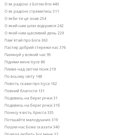
О як радісно з Богом йти 440
О як радісно стремитись 511
О якби ти це знав 254
О який нам шлях відкрився 242
О який нам щасливий день 229
Пам`ятай про Бога 363
Пастир добрий стережи нас 376
Пилинуй у всякий час 95
Підніми мене Ісусе 86
Пливе над світом пісня 219
По всьому світу 148
Повість скажи про Ісуса 162
Повний благости 131
Подивись на берег річки 31
Подивись на берег річки 31б
Понесу я вість Христа 335
Потішайте малодушних 319
Пошли нас Боже сказати 340
Правда любить Бог мене 37