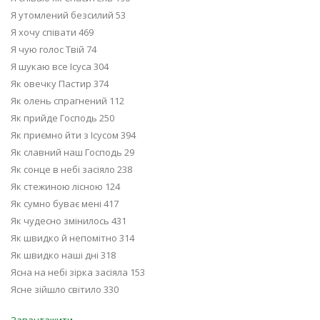
Я утомлений безсилий 53
Я хочу співати 469
Я чую голос Твій 74
Я шукаю все Ісуса 304
Як овечку Пастир 374
Як олень спрагнений 112
Як прийде Господь 250
Як приємно йти з Ісусом 394
Як славний наш Господь 29
Як сонце в небі засіяло 238
Як стежиною лісною 124
Як сумно буває мені 417
Як чудесно змінилось 431
Як швидко й непомітно 314
Як швидко наші дні 318
Ясна на небі зірка засіяла 153
Ясне зійшло світило 330