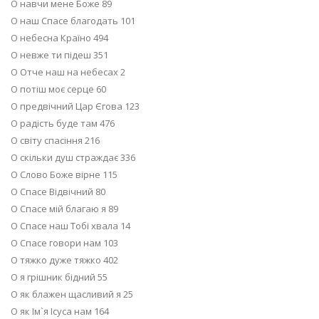
О навчи мене Боже 89
О наш Спасе благодать 101
О небесна Країно 494
О невже ти підеш 351
О Отче наш на небесах 2
О потіш моє серце 60
О предвічний Цар Єгова 123
О радість буде там 476
О світу спасіння 216
О скільки душ страждає 336
О Слово Боже вірне 115
О Спасе Відвічний 80
О Спасе мій благаю я 89
О Спасе наш Тобі хвала 14
О Спасе говори нам 103
О тяжко дуже тяжко 402
О я грішник бідний 55
О як блажен щасливий я 25
О як Ім`я Ісуса нам 164