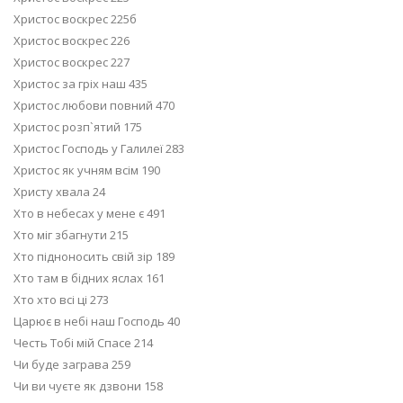
Христос воскрес 225б
Христос воскрес 226
Христос воскрес 227
Христос за гріх наш 435
Христос любови повний 470
Христос розп`ятий 175
Христос Господь у Галилеї 283
Христос як учням всім 190
Христу хвала 24
Хто в небесах у мене є 491
Хто міг збагнути 215
Хто підноносить свій зір 189
Хто там в бідних яслах 161
Хто хто всі ці 273
Царює в небі наш Господь 40
Честь Тобі мій Спасе 214
Чи буде заграва 259
Чи ви чуєте як дзвони 158