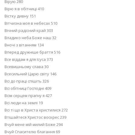
Вірую 280
Вірю я в обітниці 410
Вістку дивну 151
Вітчизна моя в небесах 510
Вічний радісний край 303
Владико неба Боже наш 32
Вночі з вітанням 134
Вперед дружніше браття 516
Все віддам я для Ісуса 373
Всевишньому слава 30
Всесильний Царю світу 146
Всі до праці спішіть 326
Всі обітниці Господні 409
Всім серцем прагну я 427
Всі люди на землі 19
Всі ті що в Христа христилися 272
Втішайтеся Христос воскрес 239
Вчуй мене мій милий Боже 294
Вчуй Спасителю благання 69