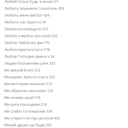
Любий Спасе будь зі мною 51
Любить грішників Спаситель 455
Любить мене мій Бог 434
Любить нас Христос 41
Люблю розповідати 337
Люблю я мріяти про край 520
Люблю Твій Боже дім 270
Люблю вірити в Ісуса 378
Любов Господня дивна є 34
Людям блукаючим шлях 332
Ми дякуєм Боже 322
Ми ждемо Христа Спаса 252
Ми життєвим океаном 513
Ми зібрання закінчили 126
Ми знаємо край 518
Ми руки покладаєм 274
Ми слабкі та помагаєм 334
Ми у Христі не під законом 452
Милий друже що буде 256