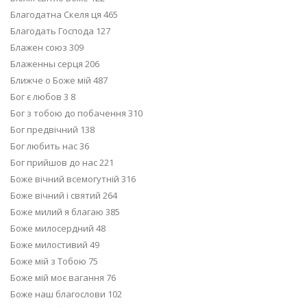
Благодатна Скеля ця 465
Благодать Господа 127
Блажен союз 309
Блаженны серця 206
Ближче о Боже мій 487
Бог є любов 3 8
Бог з тобою до побачення 310
Бог предвічний 138
Бог любить нас 36
Бог прийшов до нас 221
Боже вічний всемогутній 316
Боже вічний і святий 264
Боже милий я благаю 385
Боже милосердний 48
Боже милостивий 49
Боже мій з Тобою 75
Боже мій моє вагання 76
Боже наш благослови 102