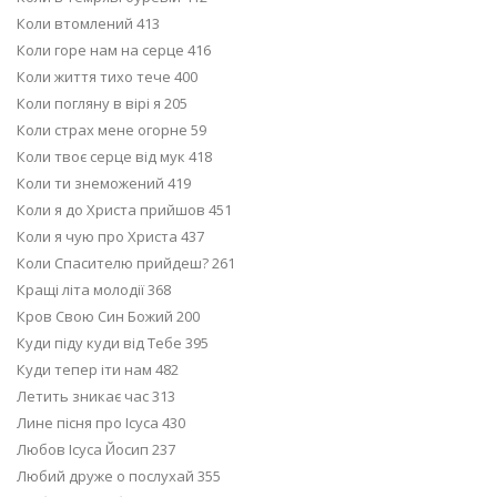
Коли втомлений 413
Коли горе нам на серце 416
Коли життя тихо тече 400
Коли погляну в вірі я 205
Коли страх мене огорне 59
Коли твоє серце від мук 418
Коли ти знеможений 419
Коли я до Христа прийшов 451
Коли я чую про Христа 437
Коли Спасителю прийдеш? 261
Кращі літа молодії 368
Кров Свою Син Божий 200
Куди піду куди від Тебе 395
Куди тепер іти нам 482
Летить зникає час 313
Лине пісня про Ісуса 430
Любов Ісуса Йосип 237
Любий друже о послухай 355