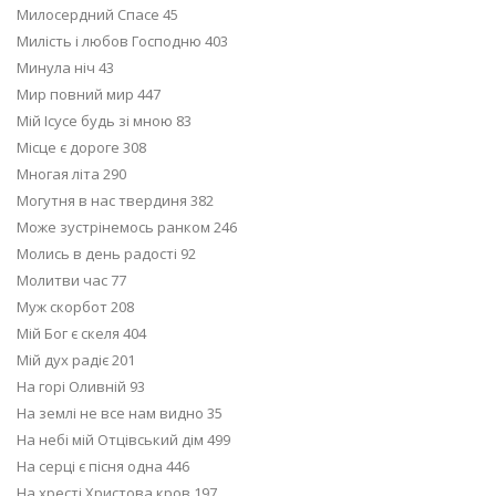
Милосердний Спасе 45
Милість і любов Господню 403
Минула ніч 43
Мир повний мир 447
Мій Ісусе будь зі мною 83
Місце є дороге 308
Многая літа 290
Могутня в нас твердиня 382
Може зустрінемось ранком 246
Молись в день радості 92
Молитви час 77
Муж скорбот 208
Мій Бог є скеля 404
Мій дух радіє 201
На горі Оливній 93
На землі не все нам видно 35
На небі мій Отцівський дім 499
На серці є пісня одна 446
На хресті Христова кров 197