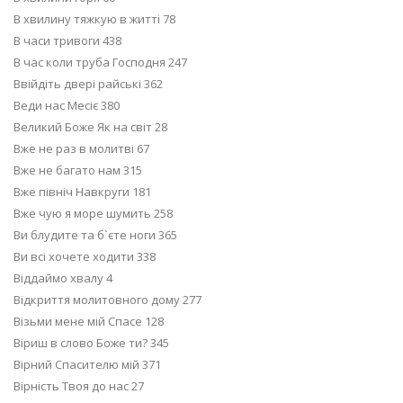
В хвилину тяжкую в житті 78
В часи тривоги 438
В час коли труба Господня 247
Ввійдіть двері райські 362
Веди нас Месіє 380
Великий Боже Як на світ 28
Вже не раз в молитві 67
Вже не багато нам 315
Вже північ Навкруги 181
Вже чую я море шумить 258
Ви блудите та б`єте ноги 365
Ви всі хочете ходити 338
Віддаймо хвалу 4
Відкриття молитовного дому 277
Візьми мене мій Спасе 128
Віриш в слово Боже ти? 345
Вірний Спасителю мій 371
Вірність Твоя до нас 27