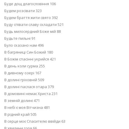
Буде дощ длагословіння 106
Будем розсівати 323
Будем браття жити свято 392
Буду співати славу складати 521
Будь милосердний Боже мій 88
Будьте пильні 91
Було сказано нам 496
В багряниці Син Божий 180
В Божім спасінні укрийся 421
В день коли сурма 255
В дивному озері 167
В долині гріховній 509
В долині паслася отара 379
В домовині немає Христа 231
В земній долині 471
В небі є моя Вітчизна 481
В рідний край 505
В серце моє Спасителю ввійди 63
В хвилини горя 66