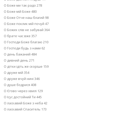
О Боже ми так радо 278
О Боже мій Боже 480
О Боже Отче наш благий 98
О Боже поклик мій почуй 47
О Божих слів не забувай 364
О брате час вже 357
О Господи Боже благаю 210
О Господи будь з нами 62
О день бажаний 484
О дивний день 271
О дітки ідіть же скоріше 159
О друже мій 354
О друже вчуй нині 346
О душе бодрися 408
О Єгово через хвилі 129
О Ісус достойний Ти 445
О ласкавий Боже з неба 42
О ласкавий Спаситель 173