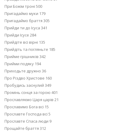
При Божім троні 500
Пригадаймо муки 179
Пригадаймо браття 305
Прийди ти до Ісуса 341
Прийди Ісусе 284
Прийдіте всі вірні 135
Прийдіть та погляньте 185
Прийме грішників 342
Прийми подяку 194
Приходьте дружно 36
Про Різдво Христове 160
Пробудись заснулий 349
Промінь сонця за горою 401
Прославляємо Царя царів 21
Прославимо Бога всі 15
Прославте Господа всі 5
Прославте Спаса люди 9
Прощайте браття 312