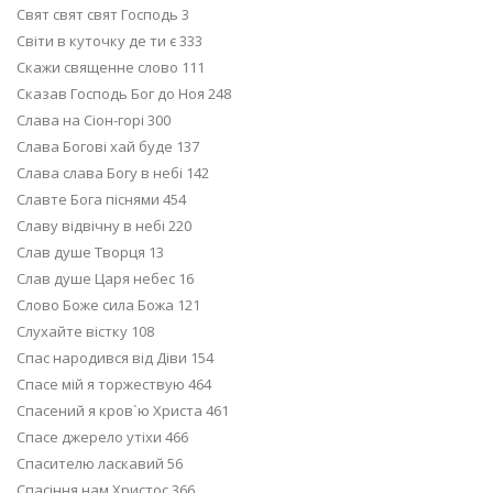
Свят свят свят Господь 3
Світи в куточку де ти є 333
Скажи священне слово 111
Сказав Господь Бог до Ноя 248
Слава на Сіон-горі 300
Слава Богові хай буде 137
Слава слава Богу в небі 142
Славте Бога піснями 454
Славу відвічну в небі 220
Слав душе Творця 13
Слав душе Царя небес 16
Слово Боже сила Божа 121
Слухайте вістку 108
Спас народився від Діви 154
Спасе мій я торжествую 464
Спасений я кров`ю Христа 461
Спасе джерело утіхи 466
Спасителю ласкавий 56
Спасіння нам Христос 366