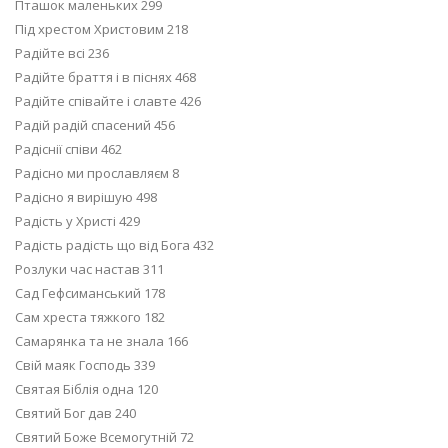
Пташок маленьких 299
Під хрестом Христовим 218
Радійте всі 236
Радійте браття і в піснях 468
Радійте співайте і славте 426
Радій радій спасений 456
Радіснії співи 462
Радісно ми прославляєм 8
Радісно я вирішую 498
Радість у Христі 429
Радість радість що від Бога 432
Розлуки час настав 311
Сад Гефсиманський 178
Сам хреста тяжкого 182
Самарянка та не знала 166
Свій маяк Господь 339
Святая Біблія одна 120
Святий Бог дав 240
Святий Боже Всемогутній 72