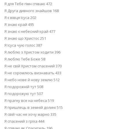
Я для Тебе гімн співаю 472
Я Друга дивного знайшов 168
Я є вівця Ісуса 202
Я знаю край 495
Я знаю є небесний край 477
Я знаю що Христос 251
Я Ісуса чую голос 387
Я люблю з Христом ходити 396
Я люблю Тебе Боже 58
Я не свій Христом спасений 370
Я не соромлюсь визнавать 433
Я небо нове й нову землю 512
Я подорожній тут 508
Я подорожую тут 507
Я прагну все на небеса 519
Я пришлець в земній долині 515
Я свій час не хочу марно 335
Я спасений з гріха 444
Я співаю як Спаситель 196