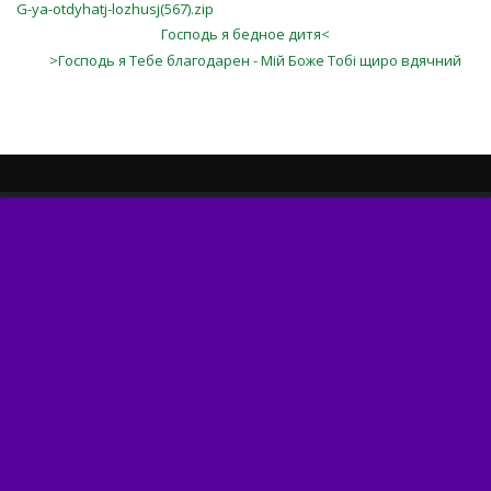
G-ya-otdyhatj-lozhusj(567).zip
Господь я бедное дитя<
>Господь я Тебе благодарен - Мій Боже Тобі щиро вдячний