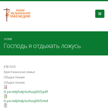
HOME
Господь я отдыхать ложусь
(ПВ-567)
Христианская семья
Общее пение
Общее пение
G-ya-otdyhatj-lozhusj(567).pdf
G-ya-otdyhatj-lozhusj(567).mid