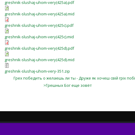
greshnik-slushaj-uhom-very(425a).pdf
greshnik-slushaj-uhom-very(425a).mid
greshnik-slushaj-uhom-very(425c).pdf
greshnik-slushaj-uhom-very(425c).mid
greshnik-slushaj-uhom-very(425d).pdf
greshnik-slushaj-uhom-very(425d).mid
greshnik-slushaj-uhom-very-351.zip
Грех победить о желаешь ли ты - Друже як хочеш свій гріх поб
>Грешных Бог еще зовёт