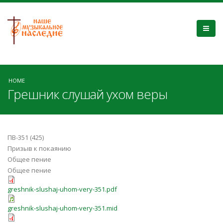
HOME
Грешник слушай ухом веры
ПВ-351 (425)
Призыв к покаянию
Общее пение
Общее пение
greshnik-slushaj-uhom-very-351.pdf
greshnik-slushaj-uhom-very-351.mid