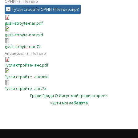
ОРНИ - Л. Петько
Гусли стройте ОРНИ ЛПетько.mp3
gusli-stroyte-nar.pdf
gusli-stroyte-nar.mid
gusli-stroyte-nar.7z
Ансамбль - Л. Петько
Гусли стройте- анс.pdf
Гусли стройте- анс.mid
Гусли стройте- анс.7z
Гряди Гряди О Иисус мой гряди скорее<
>Дiти мої лебедята