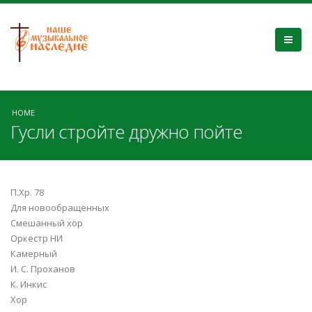
HOME
Гусли стройте дружно пойте
П.Хр. 78
Для новообращённых
Смешанный хор
Оркестр НИ
Камерный
И. С. Проханов
К. Инкис
Хор