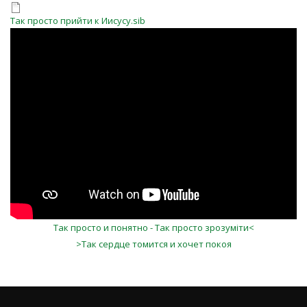
Так просто прийти к Иисусу.sib
DjDXMNDvI5w
Так просто и понятно - Так просто зрозуміти<
>Так сердце томится и хочет покоя