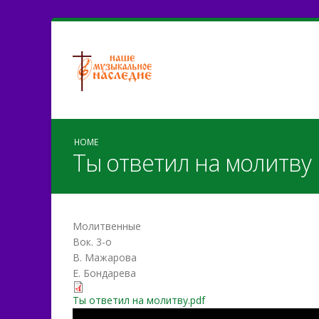
HOME
Ты ответил на молитву
Молитвенные
Вок. 3-о
В. Мажарова
Е. Бондарева
Ты ответил на молитву.pdf