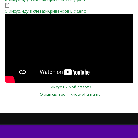
О Иисус, иду в слезах-Кривенков В (1).enc
О Иисус Ты мой оплот<
>О имя святое - I know of a name