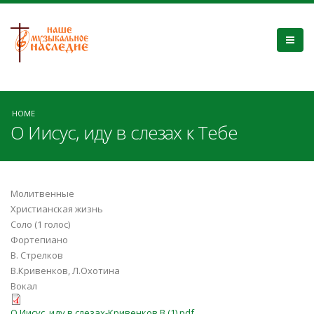
HOME
О Иисус, иду в слезах к Тебе
Молитвенные
Христианская жизнь
Соло (1 голос)
Фортепиано
В. Стрелков
В.Кривенков, Л.Охотина
Вокал
О Иисус, иду в слезах-Кривенков В (1).pdf