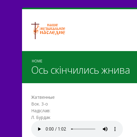
HOME
Ось скінчились жнива
Жатвенные
Вок. 3-о
Надіслав:
Л. Бурдак