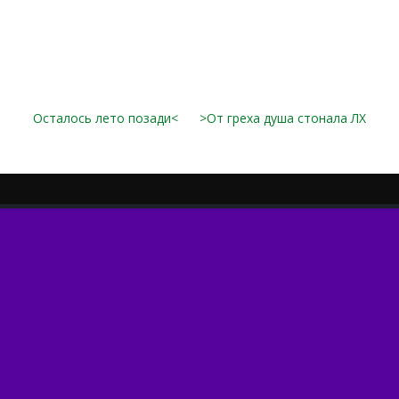
Осталось лето позади<
>От греха душа стонала ЛХ