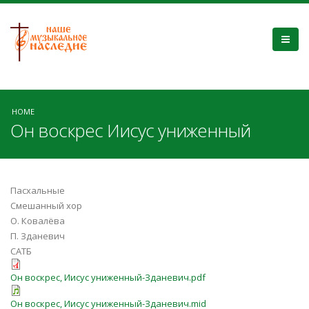
HOME
Он воскрес Иисус униженный
Пасхальные
Смешанный хор
О. Ковалёва
П. Зданевич
САТБ
Он воскрес, Иисус униженный-Зданевич.pdf
Он воскрес, Иисус униженный-Зданевич.mid