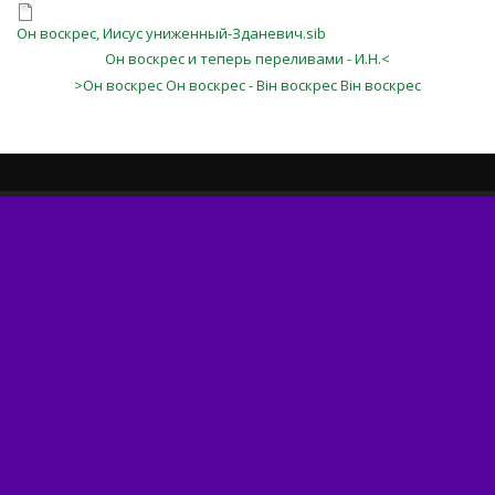
Он воскрес, Иисус униженный-Зданевич.sib
Он воскрес и теперь переливами - И.Н.<
>Он воскрес Он воскрес - Він воскрес Він воскрес