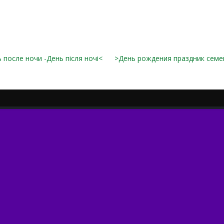
 после ночи -День після ночі<
>День рождения праздник сем