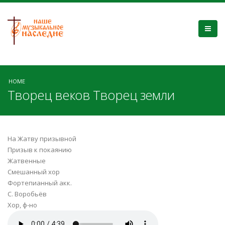
HOME
Творец веков Творец земли
На Жатву призывной
Призыв к покаянию
Жатвенные
Смешанный хор
Фортепианный акк.
С. Воробьёв
Хор, ф-но