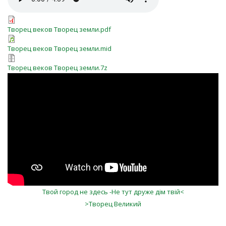
Творец веков Творец земли.pdf
Творец веков Творец земли.mid
Творец веков Творец земли.7z
Твой город не здесь -Не тут друже дім твій<
>Творец Великий