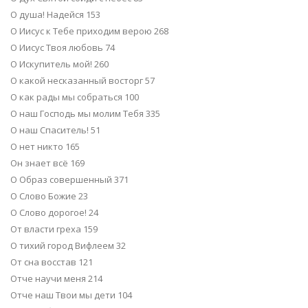
О душа! Надейся 153
О Иисус к Тебе приходим верою 268
О Иисус Твоя любовь 74
О Искупитель мой! 260
О какой несказанный восторг 57
О как рады мы собраться 100
О наш Господь мы молим Тебя 335
О наш Спаситель! 51
О нет никто 165
Он знает всё 169
О Образ совершенный 371
О Слово Божие 23
О Слово дорогое! 24
От власти греха 159
О тихий город Вифлеем 32
От сна восстав 121
Отче научи меня 214
Отче наш Твои мы дети 104