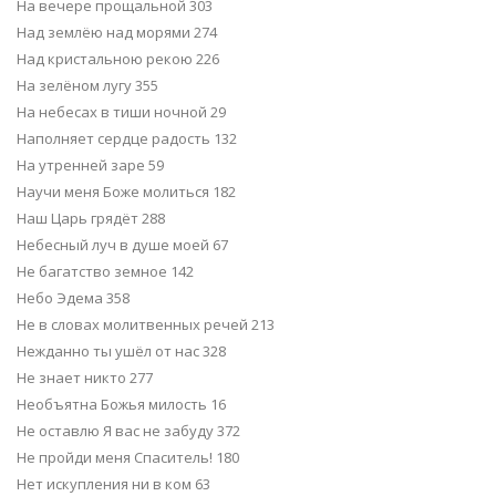
На вечере прощальной 303
Над землёю над морями 274
Над кристальною рекою 226
На зелёном лугу 355
На небесах в тиши ночной 29
Наполняет сердце радость 132
На утренней заре 59
Научи меня Боже молиться 182
Наш Царь грядёт 288
Небесный луч в душе моей 67
Не багатство земное 142
Небо Эдема 358
Не в словах молитвенных речей 213
Нежданно ты ушёл от нас 328
Не знает никто 277
Необъятна Божья милость 16
Не оставлю Я вас не забуду 372
Не пройди меня Спаситель! 180
Нет искупления ни в ком 63