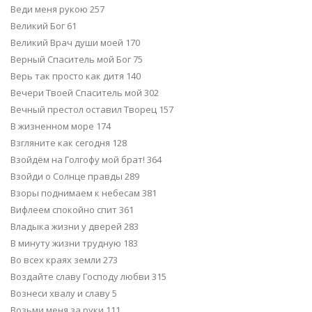
Веди меня рукою 257
Великий Бог 61
Великий Врач души моей 170
Верный Спаситель мой Бог 75
Верь так просто как дитя 140
Вечери Твоей Спаситель мой 302
Вечный престол оставил Творец 157
В жизненном море 174
Взгляните как сегодня 128
Взойдём на Голгофу мой брат! 364
Взойди о Солнце правды 289
Взоры поднимаем к небесам 381
Вифлеем спокойно спит 361
Владыка жизни у дверей 283
В минуту жизни трудную 183
Во всех краях земли 273
Воздайте славу Господу любви 315
Вознеси хвалу и славу 5
Возьми меня за руки 111