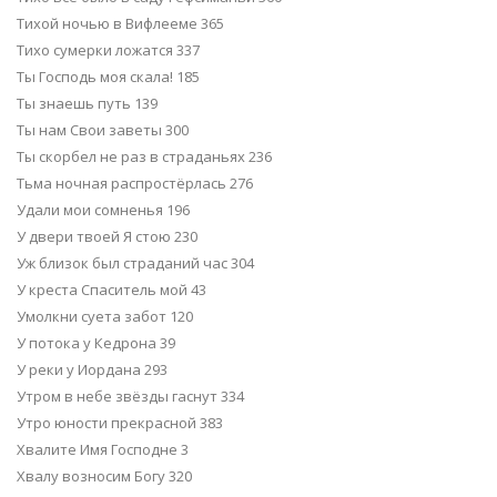
Тихой ночью в Вифлееме 365
Тихо сумерки ложатся 337
Ты Господь моя скала! 185
Ты знаешь путь 139
Ты нам Свои заветы 300
Ты скорбел не раз в страданьях 236
Тьма ночная распростёрлась 276
Удали мои сомненья 196
У двери твоей Я стою 230
Уж близок был страданий час 304
У креста Спаситель мой 43
Умолкни суета забот 120
У потока у Кедрона 39
У реки у Иордана 293
Утром в небе звёзды гаснут 334
Утро юности прекрасной 383
Хвалите Имя Господне 3
Хвалу возносим Богу 320