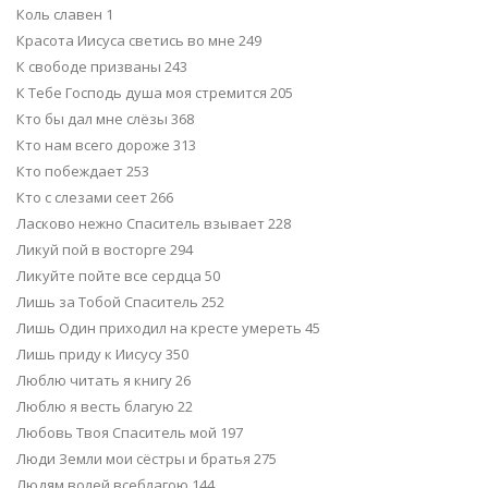
Коль славен 1
Красота Иисуса светись во мне 249
К свободе призваны 243
К Тебе Господь душа моя стремится 205
Кто бы дал мне слёзы 368
Кто нам всего дороже 313
Кто побеждает 253
Кто с слезами сеет 266
Ласково нежно Спаситель взывает 228
Ликуй пой в восторге 294
Ликуйте пойте все сердца 50
Лишь за Тобой Спаситель 252
Лишь Один приходил на кресте умереть 45
Лишь приду к Иисусу 350
Люблю читать я книгу 26
Люблю я весть благую 22
Любовь Твоя Спаситель мой 197
Люди Земли мои сёстры и братья 275
Людям волей всеблагою 144