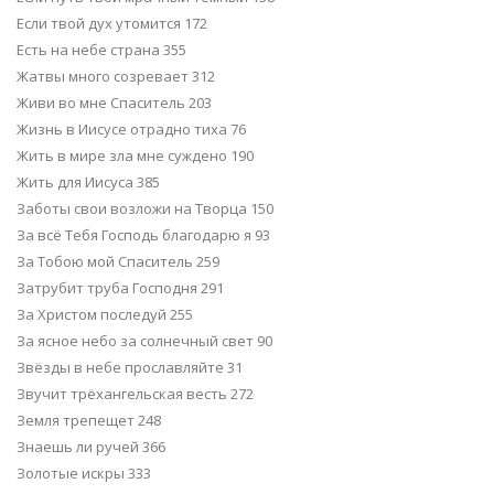
Если твой дух утомится 172
Есть на небе страна 355
Жатвы много созревает 312
Живи во мне Спаситель 203
Жизнь в Иисусе отрадно тиха 76
Жить в мире зла мне суждено 190
Жить для Иисуса 385
Заботы свои возложи на Творца 150
За всё Тебя Господь благодарю я 93
За Тобою мой Спаситель 259
Затрубит труба Господня 291
За Христом последуй 255
За ясное небо за солнечный свет 90
Звёзды в небе прославляйте 31
Звучит трёхангельская весть 272
Земля трепещет 248
Знаешь ли ручей 366
Золотые искры 333