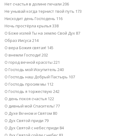
Нет счастья в долине печали 206
Не унывай когда тернист твой путь 173
Нисходит день Господень 116
Ночь простёрла крылья 338
О Боже излей Ты на землю Свой Дух 87
Образ Иисуса 214
О вера Божия святая! 145
О внемли Господи! 202
О город вечной красоты 221
О Господь мой Искупитель 240
О Господь наш Добрый Пастырь 107
О Господь просим мы 112
О Господь я торжествую 242
О день покоя счастья 122
О дивный мой Спаситель! 77
О Духе Вкчном и Святом 80
О Дух Святой приди 79
О Дух Святой с небес приди 84
О Дух Святой сойди с небес 83