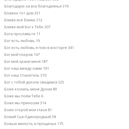
Благодарю за все благодеянья 319
Блажен тот дом 331
Ближе всё ближе 212
Ближе мой Бог к Тебе 207
Бога прославьте 11
Бог есть любовь 19
Бог есть любовь я пою в восторге 341
Бог мой покров 147
Бог мой храни меня 187
Бог наш между нами 101
Бог наш Спаситель 310
Бог с тобой доколе свидимся 325
Боже коснись меня Духом 89
Боже мы поём Тебе 6
Боже мы приносим 314
Боже открой мои глаза 81
Божий Сын Единородный 58
Божью милость и прощенье 175