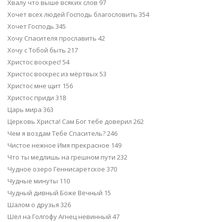
Хвалу что выше всяких слов 97
Хочет всех людей Господь благословить 354
Хочет Господь 345
Хочу Спасителя прославить 42
Хочу с Тобой быть 217
Христос воскрес! 54
Христос воскрес из мёртвых 53
Христос мне щит 156
Христос приди 318
Царь мира 363
Церковь Христа! Сам Бог тебе доверил 262
Чем я воздам Тебе Спаситель? 246
Чистое нежное Имя прекрасное 149
Что ты медлишь на грешном пути 232
Чудное озеро Геннисаретское 370
Чудные минуты 110
Чудный дивный Боже Вечный 15
Шалом о друзья 326
Шёл на Голгофу Агнец невинный 47