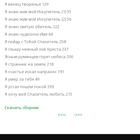
Я венец творенья 129
Я знаю жив мой Искупитель (1) 55
Я знаю жив мой Искупитель (2) 56
Я знаю святую обитель 222
Я знаю чудесное Имя 64
Я пойду с Тобой Спаситель 258
Я слышу нежный зов Христа 237
Ясным румянцем горят небеса 336
Я странник на земле 218
Я счастье искал напрасно 191
Я умер за тебя 49
Я устал пошли покой 339
Я хочу мой Спаситель любить 215
Скачать сборник
<<<-
->>>