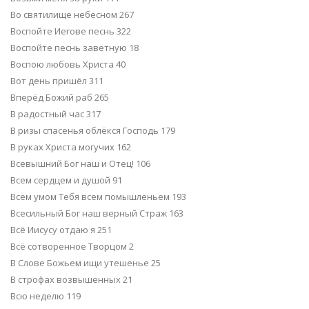
Во святилище небесном 267
Воспойте Иегове песнь 322
Воспойте песнь заветную 18
Воспою любовь Христа 40
Вот день пришёл 311
Вперёд Божий раб 265
В радостный час 317
В ризы спасенья облёкся Господь 179
В руках Христа могучих 162
Всевышний Бог наш и Отец! 106
Всем сердцем и душой 91
Всем умом Тебя всем помышленьем 193
Всесильный Бог наш верный Страж 163
Всё Иисусу отдаю я 251
Всё сотворенное Творцом 2
В Слове Божьем ищи утешенье 25
В строфах возвышенных 21
Всю неделю 119