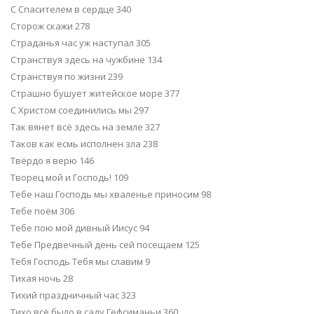
С Спасителем в сердце 340
Сторож скажи 278
Страданья час уж наступал 305
Странствуя здесь на чужбине 134
Странствуя по жизни 239
Страшно бушует житейское море 377
С Христом соединились мы 297
Так вянет всё здесь на земле 327
Таков как есмь исполнен зла 238
Твёрдо я верю 146
Творец мой и Господь! 109
Тебе наш Господь мы хваленье приносим 98
Тебе поём 306
Тебе пою мой дивный Иисус 94
Тебе Предвечный день сей посещаем 125
Тебя Господь Тебя мы славим 9
Тихая ночь 28
Тихий праздничный час 323
Тихо всё было в саду Гефсиманьи 360