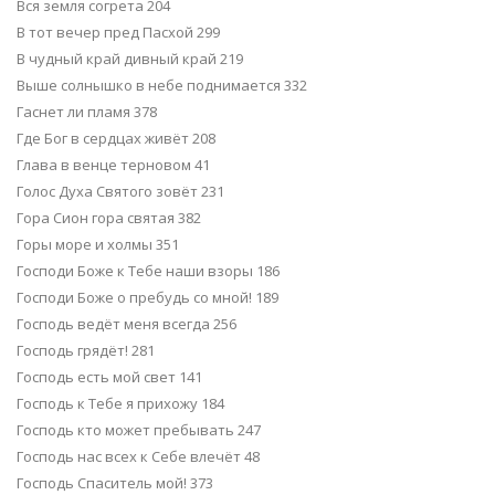
Вся земля согрета 204
В тот вечер пред Пасхой 299
В чудный край дивный край 219
Выше солнышко в небе поднимается 332
Гаснет ли пламя 378
Где Бог в сердцах живёт 208
Глава в венце терновом 41
Голос Духа Святого зовёт 231
Гора Сион гора святая 382
Горы море и холмы 351
Господи Боже к Тебе наши взоры 186
Господи Боже о пребудь со мной! 189
Господь ведёт меня всегда 256
Господь грядёт! 281
Господь есть мой свет 141
Господь к Тебе я прихожу 184
Господь кто может пребывать 247
Господь нас всех к Себе влечёт 48
Господь Спаситель мой! 373