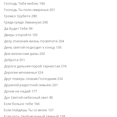
Господь Тебя люблю 194
Господь Ты полн смиренья 301
Громко трубите 280
Гряди гряди Эммануил 290
Да будет Тебе 99
Дверь откройте 103
Делу спасения жизнь посвятите 264
День святой подходит к концу 136
Дни жизни нам даны 263
Доброта 351
Дорога дальняя порой тернистая 374
Дорогие мгновенья 324
Друг поверь словам Господним 234
Дружной радостной семьёю 261
Духом не падай 177
Дух Святой небесный свет 85
Если больно тебе 166
Если пойдёшь Ты со мною 137
Если путь твой мрачный тёмный 138