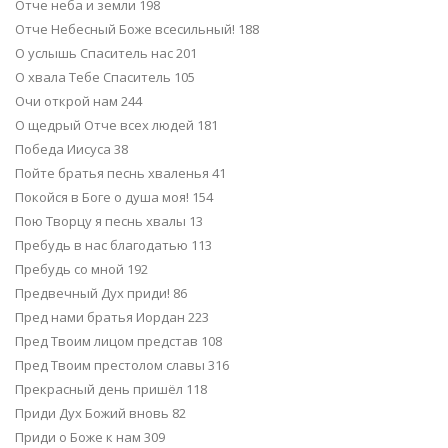
Отче неба и земли 198
Отче Небесный Боже всесильный! 188
О услышь Спаситель нас 201
О хвала Тебе Спаситель 105
Очи открой нам 244
О щедрый Отче всех людей 181
Победа Иисуса 38
Пойте братья песнь хваленья 41
Покойся в Боге о душа моя! 154
Пою Творцу я песнь хвалы 13
Пребудь в нас благодатью 113
Пребудь со мной 192
Предвечный Дух приди! 86
Пред нами братья Иордан 223
Пред Твоим лицом представ 108
Пред Твоим престолом славы 316
Прекрасный день пришёл 118
Приди Дух Божий вновь 82
Приди о Боже к нам 309