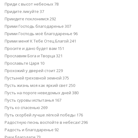
Приди с высот небесных 78
Придите ликуйте 37
Приидите поклонимся 292
Прими Господь благодаренье 307
Прими Господь моё благодаренье 96
Прими меня! К Тебе Отец Благой 241
Просите и дано будет вам 151
Прославим Бога и Творца 321
Прославьте Царя 10
Прохожий у дверей стоит 229
Пустыней греховной земной 375
Пусть жизнь моя как яркий свет 250
Пусть на пороге неведомых дней 380
Пусть суровы испытанья 167
Путь ко спасенью 269
Путь скорбей лучше лёгкой победы 176
Радостную песнь воспойте в небесах! 296
Радость и благодаренье 92
Руки благодати 73