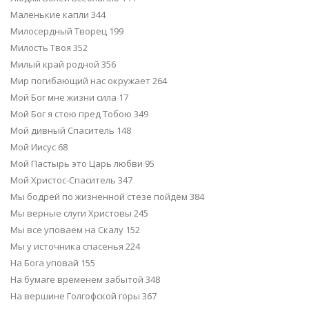
Маленькие капли 344
Милосердный Творец 199
Милость Твоя 352
Милый край родной 356
Мир погибающий нас окружает 264
Мой Бог мне жизни сила 17
Мой Бог я стою пред Тобою 349
Мой дивный Спаситель 148
Мой Иисус 68
Мой Пастырь это Царь любви 95
Мой Христос-Спаситель 347
Мы бодрей по жизненной стезе пойдём 384
Мы верные слуги Христовы 245
Мы все уповаем на Скалу 152
Мы у источника спасенья 224
На Бога уповай 155
На бумаге временем забытой 348
На вершине Голгофской горы 367