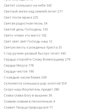
Светит солнышко на небе 342
Светлый ангел над землёй летит 271
Свет после мрака 225
Святая радостная песнь 34
Святой день Господень 130
Свято чтимо это место 102
Свят свят свят Господь наш 12
Святую весть о рожденье Христа 33
С гор ручеёк резвый быстро течёт 343
Сердца откройте Слову Всемогущему 279
Сердце Иисуса 178
Сердце чистое 190
С каждым часом ближе 209
Склоняется солнышка шар золотой 359
Скоро наш Искупитель придёт 286
Слава слава Богу в вышних 36
Славим славим в песнопеньях 4
Славит Творца природа вся 71