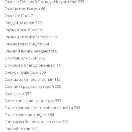
Славлю Тебя мой Господь-Искупитель! 295
Славно имя Иисуса 66
Славьте Бога 7
Следуй за Мной 379
Слушай вся Земля 30
Слушай Спасителя голос 235
Слышу голос Иисуса 254
Слышу я вновь раздаются 8
С милою улыбкой 346
С миром и благословеньем 114
Снежок пушистый 360
Солнца закат золотистый 115
Солнце скрылось за горой 200
Солнышко 354
Сосчитаешь ли ты звёзды 357
Спаситель желает с любовью войти 233
Спаситель наш грядёт 284
Спи тихим безмятежным сном 330
Спокойно спи 329