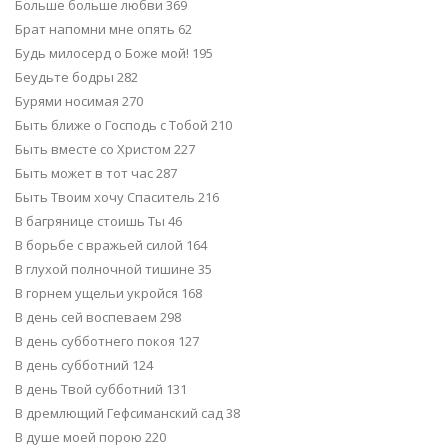
Больше больше любви 369
Брат напомни мне опять 62
Будь милосерд о Боже мой! 195
Беудьте бодры 282
Бурями носимая 270
Быть ближе о Господь с Тобой 210
Быть вместе со Христом 227
Быть может в тот час 287
Быть Твоим хочу Спаситель 216
В багрянице стоишь Ты 46
В борьбе с вражьей силой 164
В глухой полночной тишине 35
В горнем ущельи укройся 168
В день сей воспеваем 298
В день субботнего покоя 127
В день субботний 124
В день Твой субботний 131
В дремлющий Гефсиманский сад 38
В душе моей порою 220