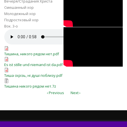
Вечеря/Страдания Христа
рядом нет...» —
Смешанный хор
Мужской хор.
Молодежный хор
Подростковый хор
Вок. 3-о
Тишина никого
Тишина, никого рядом нет.mp3
рядом нет,
Тишина, никого рядом нет.pdf
Оркестр
Тишина, никого рядом нет.pdf
Es ist stille und niemand ist da.pdf
Es ist stille und niemand ist da.pdf
Тиша скрізь, ні душі поблизу.pdf
Тиша скрізь, ні душі поблизу.pdf
Тишина никого рядом нет.7z
Тишина никого рядом нет.7z
‹ Previous
Next ›