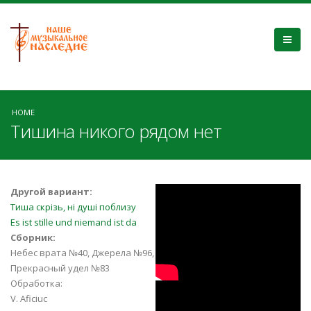
HOME
Тишина никого рядом нет
Тишина... Никого
Другой вариант:
Тиша скрізь, ні душі поблизу
рядом нет
Es ist stille und niemand ist da
Сборник:
Небес врата №40, Джерела №96,
Прекрасный удел №83
Обработка:
«Тишина, никого
V. Aficiuc