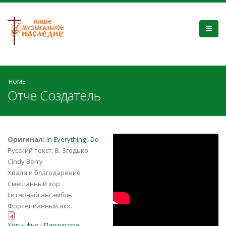
HOME
Отче Создатель
Отче, Создатель !
Оригинал:
In Everything I Do
Русский текст: В. Згодько
2017
Cindy Berry
Хвала и благодарение
Смешанный хор
Гитарный ансамбль
Фортепианный акк.
Gloria Dei
Otche_Sozdatel'.pdf
Хор + фно - Партитура