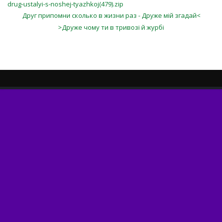
drug-ustalyi-s-noshej-tyazhkoj(479).zip
Друг припомни сколько в жизни раз - Друже мій згадай<
>Друже чому ти в тривозі й журбі