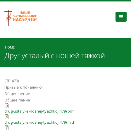
HOME
Друг усталый с ношей тяжкой
(ПВ-479)
Призыв к покаянию
Общее пение
Общее пение
drug-ustalyi-s-noshej-tyazhkoj(479).pdf
drug-ustalyi-s-noshej-tyazhkoj(479).mid