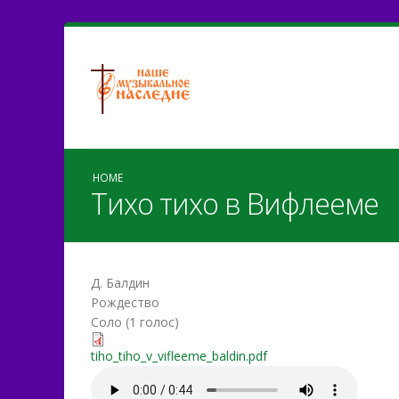
HOME
Тихо тихо в Вифлееме
Д. Балдин
Рождество
Соло (1 голос)
tiho_tiho_v_vifleeme_baldi
tiho_tiho_v_vifleeme_baldin.pdf
tiho_tiho_v_vifleeme_bald