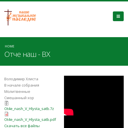
HOME
Отче наш - ВХ
Киевский
Володимир Хлиста
В начале собрания
камерный хор |
Молитвенные
Смешанный хор
Отче наш
Ot4e_nash_V_Hlysta_satb.7z
Ot4e_nash_V_Hlysta_satb.7z
(Виттенберг)
Ot4e_nash_V_Hlysta_satb.pdf
Отче наш -
Ot4e_nash_V_Hlysta_satb.pdf
Скачать все файлы