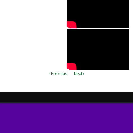
Владимир Хлыста
Молодежный хор
ЦЦ ЕХБ г. Кривой
Рог - Отче наш
‹ Previous
Next ›