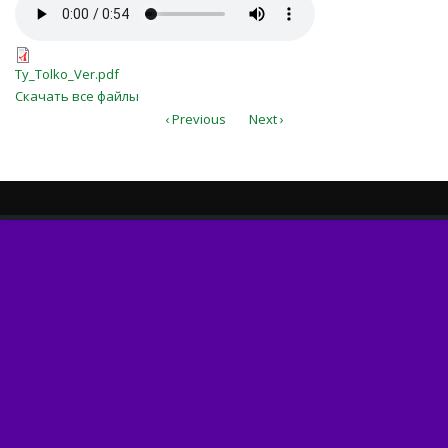
Ty_Tolko_Ver.mp3
Ty_Tolko_Ver.pdf
Ty_Tolko_Ver.pdf
Скачать все файлы
‹ Previous
Next ›