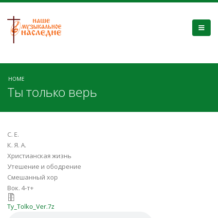
HOME
Ты только верь
С. Е.
К. Я. А.
Христианская жизнь
Утешение и ободрение
Смешанный хор
Вок. 4-т+
Ty_Tolko_Ver.7z
Ty_Tolko_Ver.7z