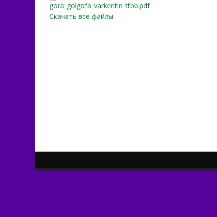
gora_golgofa_varkentin_tt
gora_golgofa_varkentin_ttbb.pdf
Скачать все файлы