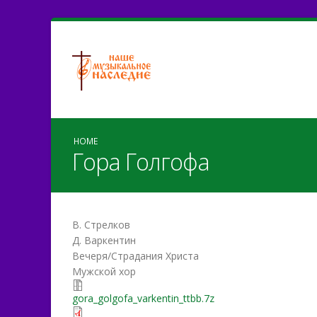
HOME
Гора Голгофа
В. Стрелков
Д. Варкентин
Вечеря/Страдания Христа
Мужской хор
gora_golgofa_varkentin_tt
gora_golgofa_varkentin_ttbb.7z