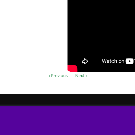
bb.pdf
‹ Previous
Next ›