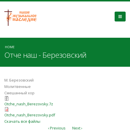
HOME
Отче наш - Березовский
М. Березовский
Молитвенные
Смешанный хор
Otche_nash_Berezovsky.7z
Otche_nash_Berezovsky.7z
Otche_nash_Berezovsky.pdf
Otche_nash_Berezovsky.pdf
Скачать все файлы
‹ Previous
Next ›