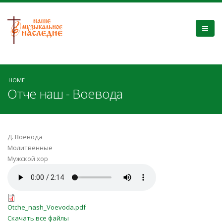
HOME
Отче наш - Воевода
Д. Воевода
Молитвенные
Мужской хор
Otche_nash_Voevoda.mp3
Otche_nash_Voevoda.pdf
Otche_nash_Voevoda.pdf
Скачать все файлы