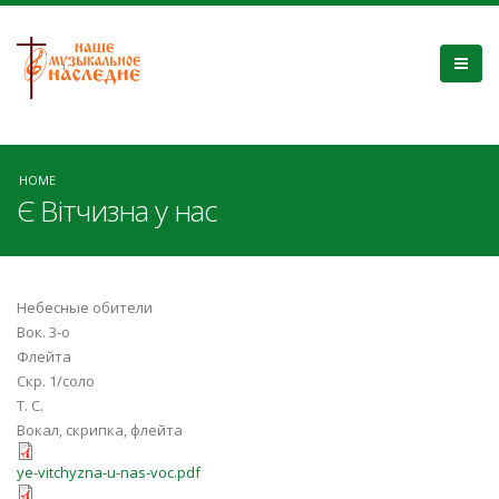
HOME
Є Вітчизна у нас
Небесные обители
Вок. 3-о
Флейта
Скр. 1/соло
Т. С.
Вокал, скрипка, флейта
ye-vitchyzna-u-nas-voc.pdf