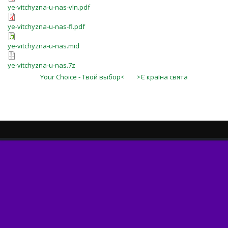
ye-vitchyzna-u-nas-vln.pdf
ye-vitchyzna-u-nas-fl.pdf
ye-vitchyzna-u-nas.mid
ye-vitchyzna-u-nas.7z
Your Choice - Твой выбор<
>Є країна свята