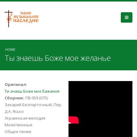
HOME
Ты знаешь Боже мое желанье
Music for the soul
Оригинал:
Ти знаєш Боже моє бажання
- "Ты знаешь,
Сборник:
ПВ-059 (075)
Захарий Безпарточный, Пер.
Боже, мое
Д.А. Ясько
Украинская мелодия
желанье" by M.K.
Молитвенные
Ты знаешь Боже
Общее пение