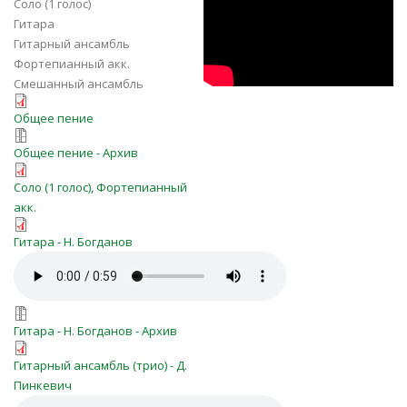
Соло (1 голос)
мое желанье ||
Гитара
Трио гитары
Гитарный ансамбль
Фортепианный акк.
Смешанный ансамбль
Ty-znaeshj-Bozhe-moe-zhelanje-
Общее пение
Ty-znaeshj-Bozhe-moe-zhelanje-
(075).pdf
Общее пение - Архив
Ты знаешь, Боже, моё желанье
059.zip
Соло (1 голос), Фортепианный
(аккомпанемент).pdf
акк.
Ti_znaesh_Bozh_moe_zhelanje_(075)
Гитара - Н. Богданов
Ti_znaesh_Bozh_moe_zhelanje_(075
Ti_znaesh_Bozh_moe_zhelanje_(075)
Гитара - Н. Богданов - Архив
Ti_znaesh'_Bozhe_moe_zhelan'e(p_ra
Гитарный ансамбль (трио) - Д.
Пинкевич