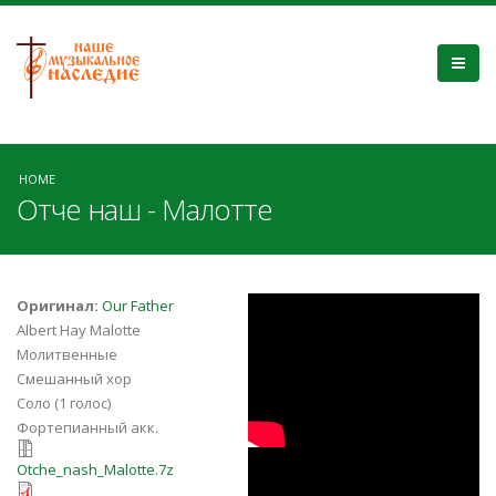
HOME
Отче наш - Малотте
cERgEymxDFQ
Оригинал:
Our Father
Albert Hay Malotte
Молитвенные
Смешанный хор
Соло (1 голос)
Фортепианный акк.
Otche_nash_Malotte.7z
A.H.Malotte : The
Otche_nash_Malotte.7z