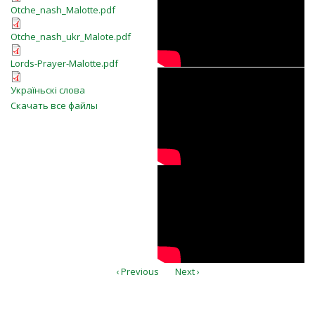
Otche_nash_Malotte.pdf
Lord's Prayer /
Otche_nash_Malotte.pdf
Otche_nash_ukr_Malote.pdf
Westminster
Otche_nash_ukr_Malote.pdf
Lords-Prayer-Malotte.pdf
Choir
Lords-Prayer-Malotte.pdf
Отче наш
Отче наш.pdf
Україньскі слова
Скачать все файлы
The Lord's Prayer -
Shenandoah
Christian Music
Camp
‹ Previous
Next ›