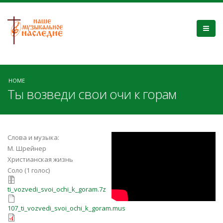
HOME
Ты возведи свои очи к горам
Ты возведи свои
Слова и музыка:
М. Шрейнер
очи к горам
Христианская жизнь
Соло (1 голос)
ti_vozvedi_svoi_ochi_k_goram.7z
ti_vozvedi_svoi_ochi_k_goram.7z
107_ti_vozvedi_svoi_ochi_k_goram.m
107_ti_vozvedi_svoi_ochi_k_goram.mus