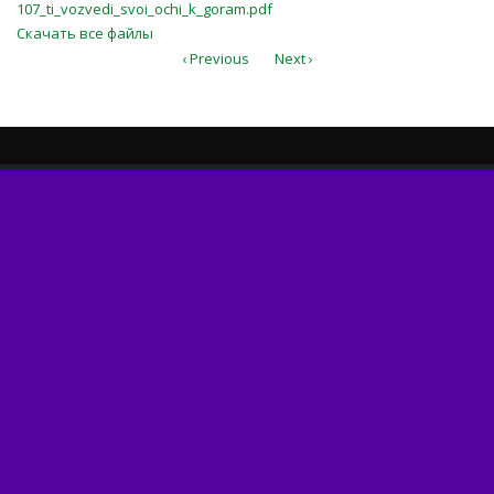
107_ti_vozvedi_svoi_ochi_k_goram.p
107_ti_vozvedi_svoi_ochi_k_goram.pdf
Скачать все файлы
‹ Previous
Next ›