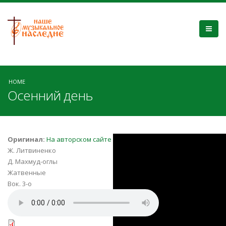
HOME
Осенний день
vimperor.ru_.9b8b
Оригинал:
На авторском сайте
Ж. Литвиненко
712e-4f13-a317-
Д. Махмуд-оглы
Жатвенные
2bcf97e49b62.mp
Вок. 3-о
Osennij-den.mid