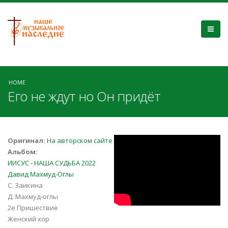
HOME
Его не ждут но Он придёт
kiM68n1BDDo
Оригинал:
На авторском сайте
Альбом:
ИИСУС - НАША СУДЬБА 2022
Давид Махмуд-Оглы
С. Заикина
Д. Махмуд-оглы
2е Пришествие
Женский хор