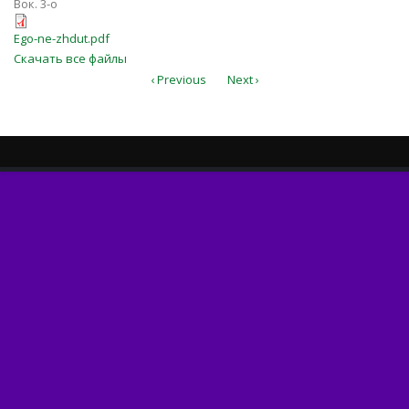
Вок. 3-о
Ego-ne-zhdut.pdf
Ego-ne-zhdut.pdf
Скачать все файлы
‹ Previous
Next ›