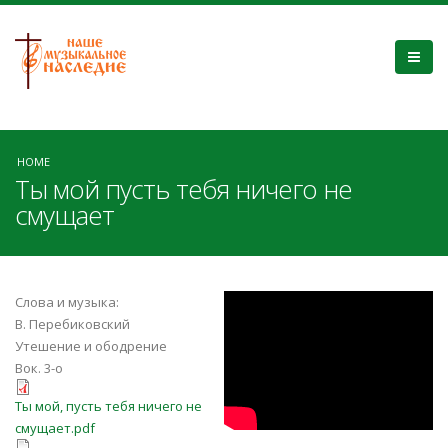
HOME
Ты мой пусть тебя ничего не
смущает
Ты Мой |
Слова и музыка:
В. Перебиковский
Перебиковский
Утешение и ободрение
Вок. 3-о
Ты мой, пусть тебя ничего не
Ты мой, пусть тебя ничего не
смущает.pdf
смущает.pdf