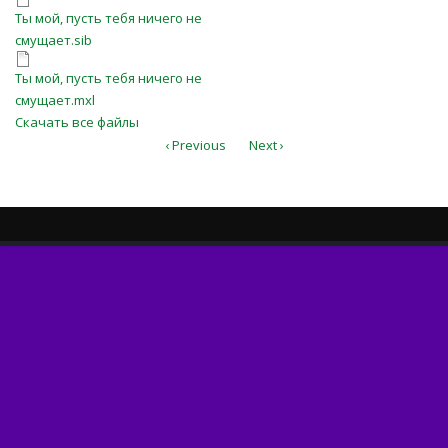
Ты мой, пусть тебя ничего не
Ты мой, пусть тебя ничего не
смущает.sib
смущает.sib
Ты мой, пусть тебя ничего не
Ты мой, пусть тебя ничего не
смущает.mxl
смущает.mxl
Скачать все файлы
‹ Previous
Next ›