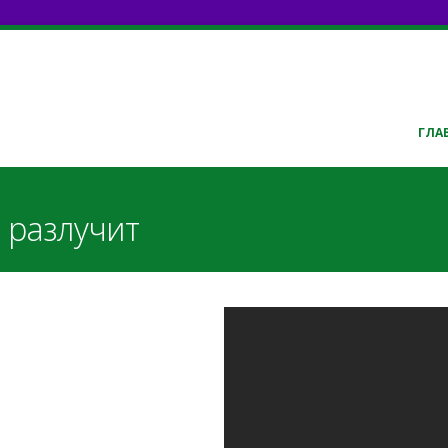
ГЛА
ы разлучит
Кто нас отлучит
Соломин