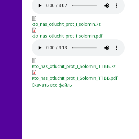
kto_nas_otluchit_prot_i_s
kto_nas_otluchit_prot_i_so
kto_nas_otluchit_prot_i_solomin.7z
kto_nas_otluchit_prot_i_so
kto_nas_otluchit_prot_i_solomin.pdf
Kto_nas_otluchit_prot_I_
Kto_nas_otluchit_prot_I_S
Kto_nas_otluchit_prot_I_Solomin_TTBB.7z
Kto_nas_otluchit_prot_I_S
Kto_nas_otluchit_prot_I_Solomin_TTBB.pdf
Скачать все файлы