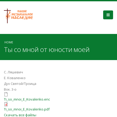
HOME
Ты со мной от юности моей
С. Ляшевич
Е. Коваленко
Дух Святой/Троица
Вок. 3-о
Ti_so_mnoi_E_Kovalenko.enc
Ti_so_mnoi_E_Kovalenko.enc
Ti_so_mnoi_E_Kovalenko.pdf
Ti_so_mnoi_E_Kovalenko.pdf
Скачать все файлы