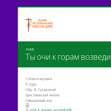
HOME
Ты очи к горам возведи
Слова и музыка:
Л. Курс
Обр. В. Гусаковой
Христианская жизнь
Смешанный хор
Ti_ochi_k_goram_vozvedi.p
Ti_ochi_k_goram_vozvedi.pdf