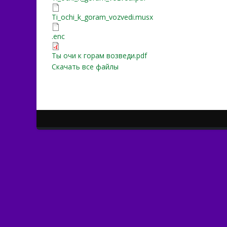
Ti_ochi_k_goram_vozvedi.
Ti_ochi_k_goram_vozvedi.musx
Ti_ochi_k_goram_L_Kurs_o
.enc
Ты очи к горам возведи.
Ты очи к горам возведи.pdf
Скачать все файлы