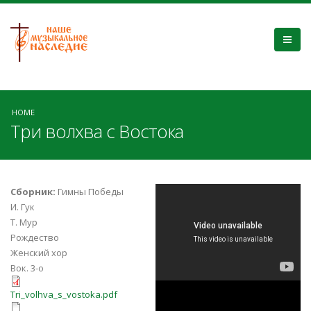
HOME
Три волхва с Востока
Три волхва с
Сборник:
Гимны Победы
И. Гук
востока..
Т. Мур
Рождество
Женский хор
Вок. 3-о
Tri_volhva_s_vostoka.pdf
13_Три волхва с
Tri_volhva_s_vostoka.pdf