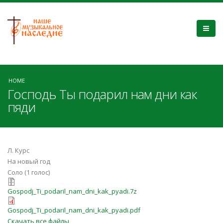
HOME
Господь Ты подарил нам дни как
пяди
Л. Курс
На новый год
Соло (1 голос)
Gospodj_Ti_podaril_nam_dni_kak_pya
Gospodj_Ti_podaril_nam_dni_kak_pyadi.7z
Gospodj_Ti_podaril_nam_dni_kak_py
Gospodj_Ti_podaril_nam_dni_kak_pyadi.pdf
Скачать все файлы