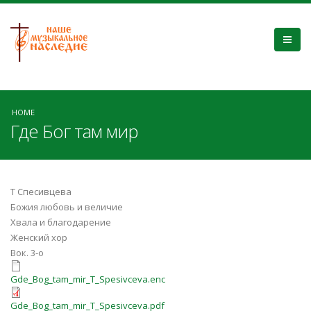
HOME
Где Бог там мир
Т Спесивцева
Божия любовь и величие
Хвала и благодарение
Женский хор
Вок. 3-о
Gde_Bog_tam_mir_T_Spesivceva.enc
Gde_Bog_tam_mir_T_Spesivceva.enc
Gde_Bog_tam_mir_T_Spesivceva.pdf
Gde_Bog_tam_mir_T_Spesivceva.pdf