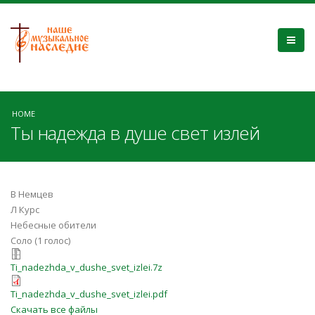
HOME
Ты надежда в душе свет излей
В Немцев
Л Курс
Небесные обители
Соло (1 голос)
Ti_nadezhda_v_dushe_svet_izlei.7z
Ti_nadezhda_v_dushe_svet_izlei.7z
Ti_nadezhda_v_dushe_svet_izlei.pdf
Ti_nadezhda_v_dushe_svet_izlei.pdf
Скачать все файлы