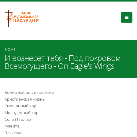
HOME
И вознесет тебя - Под покровом
Всемогущего - On Eagle's Wings
Божия любовь и величие
Христианская жизнь
Смешанный хор
Молодежный хор
Соло (1 голос)
Флейта
В-ль соло