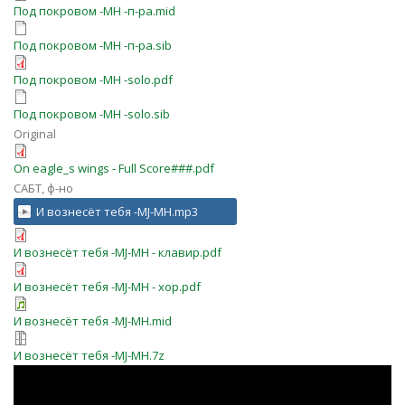
Под покровом -MH -п-ра.mid
Под покровом -MH -п-ра.sib
Под покровом -MH -solo.pdf
Под покровом -MH -solo.sib
Original
On eagle_s wings - Full Score###.pdf
САБТ, ф-но
И вознесёт тебя -MJ-MH.mp3
И вознесёт тебя -MJ-MH - клавир.pdf
И вознесёт тебя -MJ-MH - хор.pdf
И вознесёт тебя -MJ-MH.mid
И вознесёт тебя -MJ-MH.7z