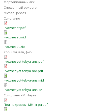
Фортепианный акк.
Смешанный оркестр
Michael Joncas
Соло, ф-но
i-vozneset.pdf
i-vozneset.mid
i-vozneset.zip
Хор + фл, влч, фно
i-voznesyot-tebya-ans.pdf
i-voznesyot-tebya-hor.pdf
i-voznesyot-tebya-ans.mid
i-voznesyot-tebya-ans.7z
Соло, ф-но - M. Hayes
Под покровом -MH -п-ра.pdf