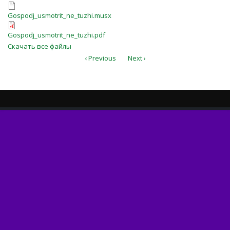
Gospodj_usmotrit_ne_tuzhi.musx
Gospodj_usmotrit_ne_tuzhi.musx
Gospodj_usmotrit_ne_tuzhi.pdf
Gospodj_usmotrit_ne_tuzhi.pdf
Скачать все файлы
‹ Previous
Next ›