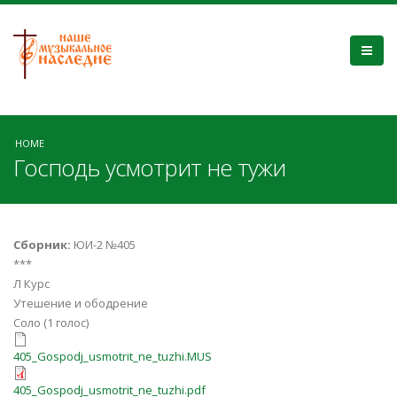
HOME
Господь усмотрит не тужи
Сборник:
ЮИ-2 №405
***
Л Курс
Утешение и ободрение
Соло (1 голос)
405_Gospodj_usmotrit_ne_tuzhi.M
405_Gospodj_usmotrit_ne_tuzhi.MUS
405_Gospodj_usmotrit_ne_tuzhi.pdf
405_Gospodj_usmotrit_ne_tuzhi.pdf