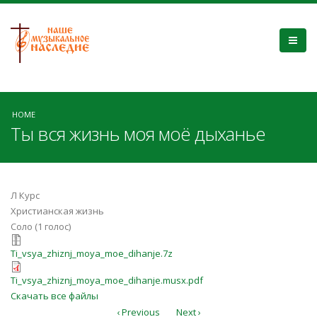
HOME
Ты вся жизнь моя моё дыханье
Л Курс
Христианская жизнь
Соло (1 голос)
Ti_vsya_zhiznj_moya_moe_dihanje.7z
Ti_vsya_zhiznj_moya_moe_dihanje.7z
Ti_vsya_zhiznj_moya_moe_dihanje.m
Ti_vsya_zhiznj_moya_moe_dihanje.musx.pdf
Скачать все файлы
‹ Previous
Next ›