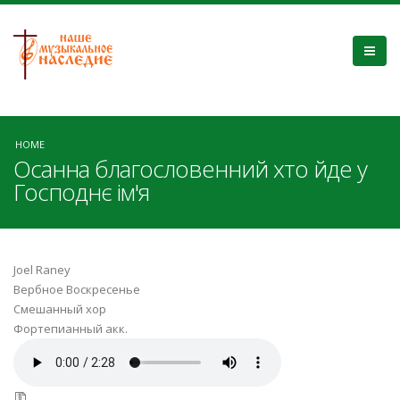
HOME
Осанна благословенний хто йде у
Господнє ім'я
Joel Raney
Вербное Воскресенье
Смешанный хор
Фортепианный акк.
Osanna!_klavіr.mp3