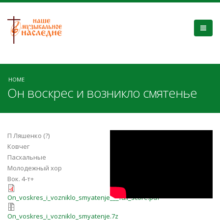
HOME
Он воскрес и возникло смятенье
Kirnev Family "Он
П Ляшенко (?)
Ковчег
Воскрес". семья
Пасхальные
Молодежный хор
Кирневых
Вок. 4-т+
On_voskres_i_vozniklo_smyatenje___f
On_voskres_i_vozniklo_smyatenje___full_score.pdf
On_voskres_i_vozniklo_smyatenje.7z
On_voskres_i_vozniklo_smyatenje.7z