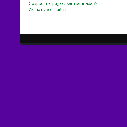
Gospodj_ne_pugaet_karti
Gospodj_ne_pugaet_kartinami_ada.7z
Скачать все файлы