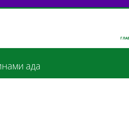
ГЛА
инами ада
nami_ada.pdf