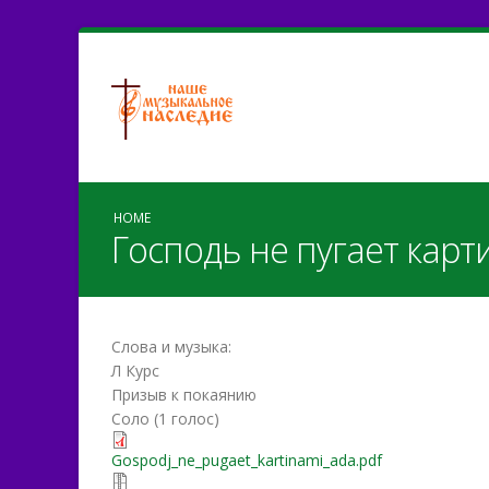
HOME
Господь не пугает карт
Слова и музыка:
Л Курс
Призыв к покаянию
Соло (1 голос)
Gospodj_ne_pugaet_karti
Gospodj_ne_pugaet_kartinami_ada.pdf