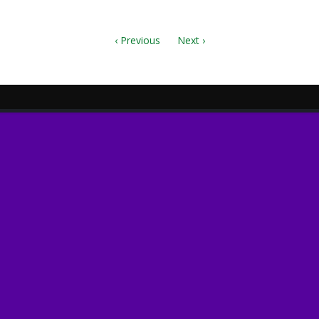
nami_ada.7z
‹ Previous
Next ›