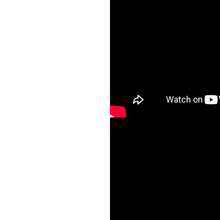
SOCART - О, я 
Возрождения #6