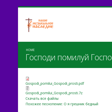
HOME
Господи помилуй Госпо
Gospodi_pomilui_Gospodi_
Gospodi_pomilui_Gospodi_prosti.pdf
Gospodi_pomilui_Gospodi_
Gospodi_pomilui_Gospodi_prosti.7z
Скачать все файлы
Похожее песнопение: О я грешник бедный