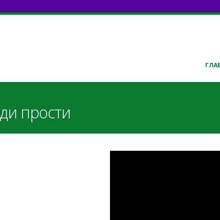
ГЛА
ди прости
prosti.pdf
Господи, помилу
prosti.7z