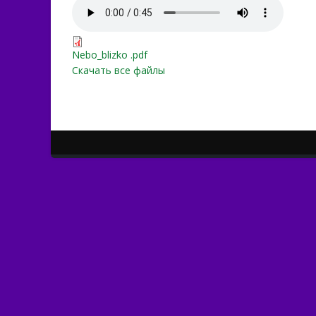
Nebo_blizko.mp3
Nebo_blizko .pdf
Nebo_blizko .pdf
Скачать все файлы