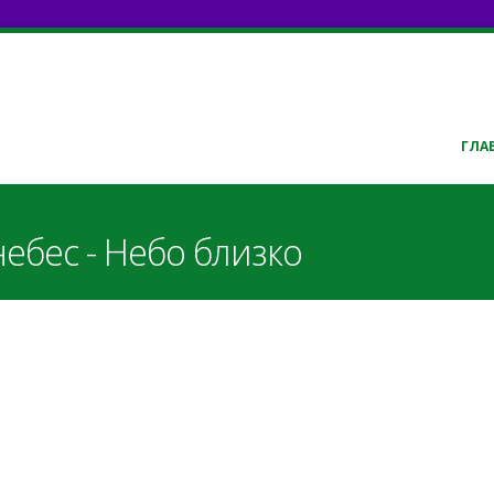
ГЛА
небес - Небо близко