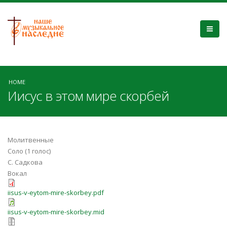
HOME
Иисус в этом мире скорбей
Молитвенные
Соло (1 голос)
С. Садкова
Вокал
iisus-v-eytom-mire-skorbey.pdf
iisus-v-eytom-mire-skorbey.mid