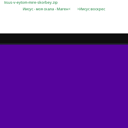
Iisus-v-eytom-mire-skorbey.zip
Иисус - моя скала - Маген<
>Иисус воскрес