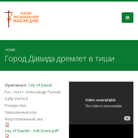
HOME
Город Давида дремлет в тиши
City of David (feat.
Оригинал:
City of David
Рус. текст: Александр Рыжов
James Loynes)
Sally DeFord
Рождество
Смешанный хор
Фортепианный акк.
City of David+ - Full Score.pdf
12/08/2019.
City of David+ - Full Score.pdf