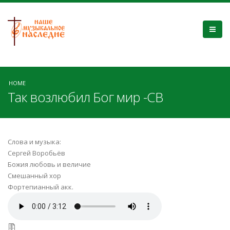
HOME
Так возлюбил Бог мир -СВ
Слова и музыка:
Сергей Воробьёв
Божия любовь и величие
Смешанный хор
Фортепианный акк.
Tak_vozlyubil_Bog_mir_SV.mp3