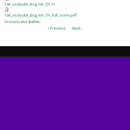
Tak_vozlyubil_Bog_mir_SV.7z
Tak_vozlyubil_Bog_mir_SV.7z
Tak_vozlyubil_Bog_mir_SV_Full_Scor
Tak_vozlyubil_Bog_mir_SV_Full_Score.pdf
Скачать все файлы
‹ Previous
Next ›