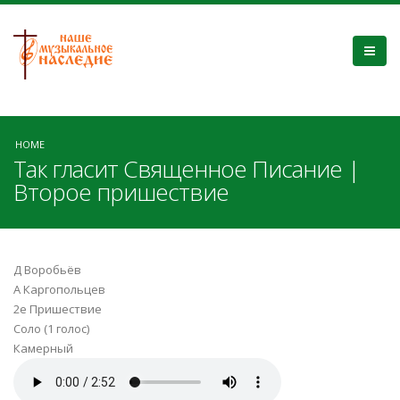
HOME
Так гласит Священное Писание |
Второе пришествие
Д Воробьёв
А Каргопольцев
2е Пришествие
Соло (1 голос)
Камерный
Второе пришествие.mp3