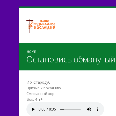
HOME
Остановись обманутый
И Я Стародуб
Призыв к покаянию
Смешанный хор
Вок. 4-т+
Ostanovisj.mp3