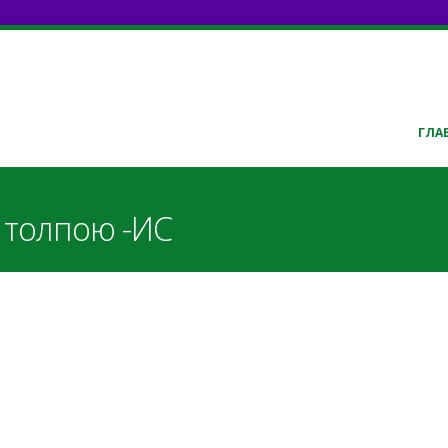
ГЛА
 толпою -ИС