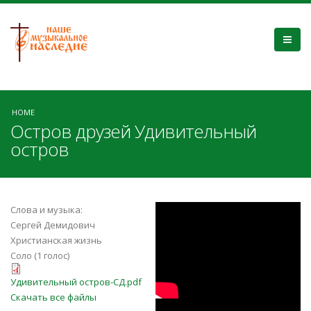
HOME
Остров друзей Удивительный
остров
keJP2IaLmBQ
Слова и музыка:
Сергей Демидович
Христианская жизнь
Соло (1 голос)
Удивительный остров-СД.pdf
Удивительный остров-СД.pdf
Скачать все файлы