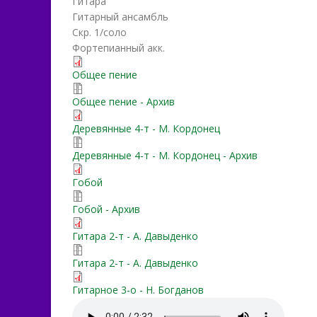
Гитара
Гитарный ансамбль
Скр. 1/соло
Фортепианный акк.
G-Pastyrj-moy(134).pdf
Общее пение
G-Pastyrj-moy(134).zip
Общее пение - Архив
Gospodj-Pastirj_moy_(dere
Деревянные 4-т - М. Кордонец
Gospodj-Pastirj_moy_(dere
Деревянные 4-т - М. Кордонец - Архив
G-pastyrj-moj-ob.pdf
Гобой
G-pastyrj-moj-ob.zip
Гобой - Архив
G-Pastyrj-moy-git2t.pdf
Гитара 2-т - А. Давыденко
G-Pastyrj-moy-git2t.zip
Гитара 2-т - А. Давыденко
Gospodj_Pastirj_moy_Full_
Гитарное 3-о - Н. Богданов
Gospodj_Pastirj_moy.mp3